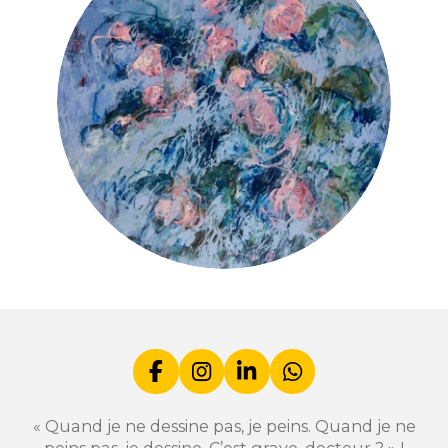
F
I
L
W
a
n
i
h
c
s
n
a
« Quand je ne dessine pas, je peins. Quand je ne
e
t
k
t