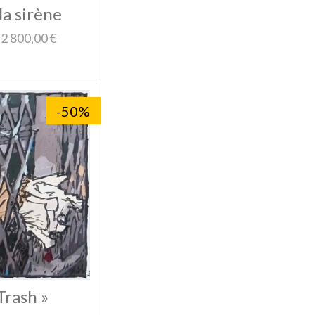
la sirène
2 800,00 €
-50%
Trash »