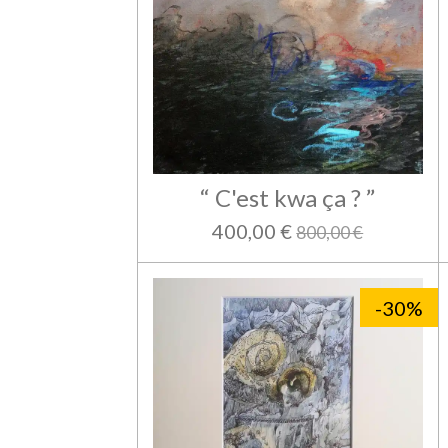
“ C'est kwa ça ? ”
400,00 €
800,00 €
-30%