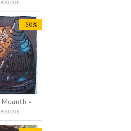
800,00 €
-50%
e Mounth »
800,00 €