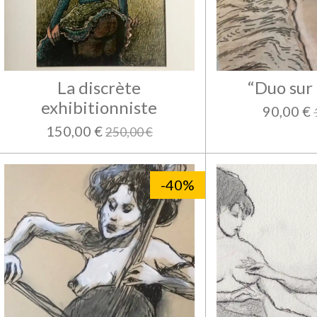
La discrète
“Duo sur
exhibitionniste
90,00 €
150,00 €
250,00 €
-40%