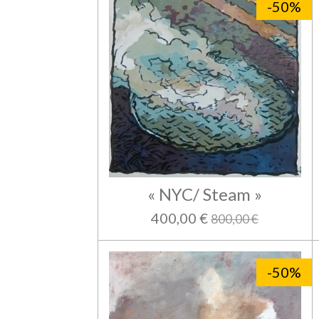
-50%
« NYC/ Steam »
400,00 €
800,00 €
-50%