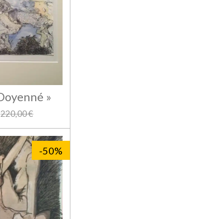
 Doyenné »
220,00 €
-50%