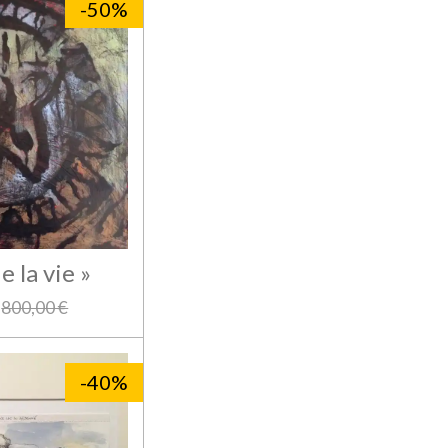
-50%
e la vie »
800,00 €
-40%