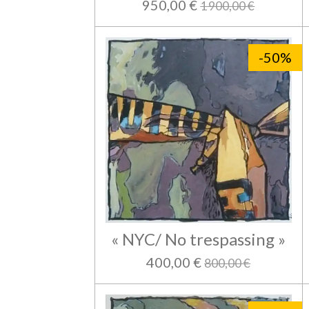
950,00 €
1 900,00 €
-50%
« NYC/ No trespassing »
400,00 €
800,00 €