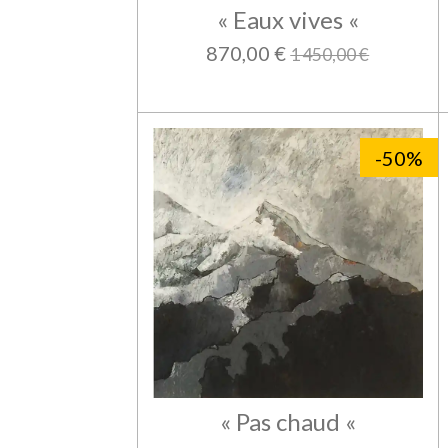
« Eaux vives «
870,00 €
1 450,00 €
-50%
« Pas chaud «