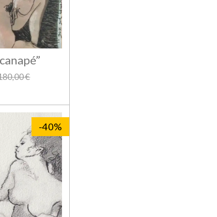
 canapé”
180,00 €
-40%