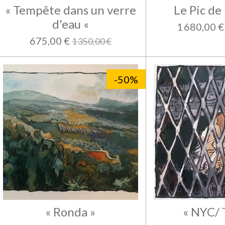
« Tempête dans un verre
Le Pic de 
d'eau «
1 680,00 €
675,00 €
1 350,00 €
-50%
« Ronda »
« NYC/ 