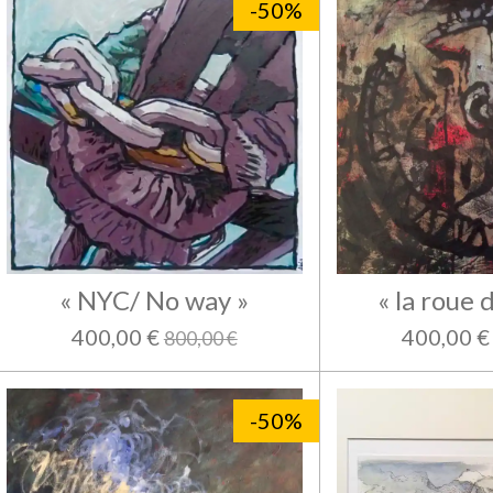
-50%
« NYC/ No way »
« la roue d
400,00 €
400,00 €
800,00 €
-50%