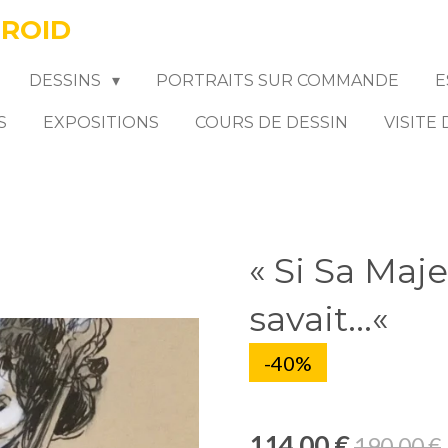
FROID
DESSINS
PORTRAITS SUR COMMANDE
E
S
EXPOSITIONS
COURS DE DESSIN
VISITE
« Si Sa Maj
savait...«
-40%
114,00 €
190,00 €