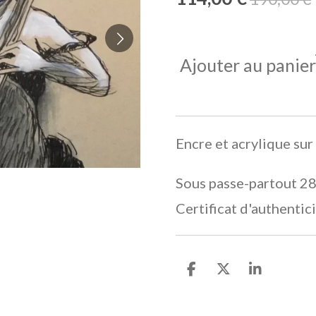
Ajouter au panier
Encre et acrylique su
Sous passe-partout 
Certificat d'authentic
P
P
P
a
a
a
r
r
r