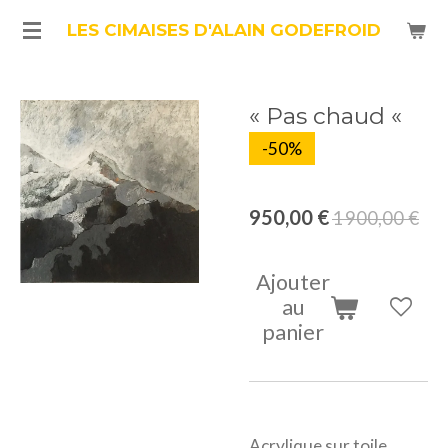
Passer
LES CIMAISES D'ALAIN GODEFROID
au
contenu
« Pas chaud «
principal
-50%
950,00 €
1 900,00 €
Ajouter
au
panier
Acrylique sur toile