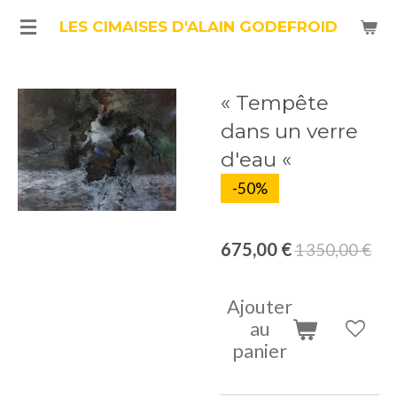
Passer
LES CIMAISES D'ALAIN GODEFROID
au
contenu
« Tempête
principal
dans un verre
d'eau «
-50%
675,00 €
1 350,00 €
Ajouter
au
panier