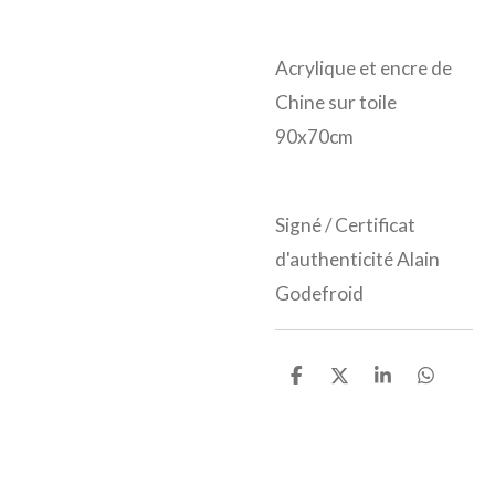
Acrylique et encre de
Chine sur toile
90x70cm
Signé / Certificat
d'authenticité Alain
Godefroid
P
P
P
P
a
a
a
a
r
r
r
r
t
t
t
t
a
a
a
a
g
g
g
g