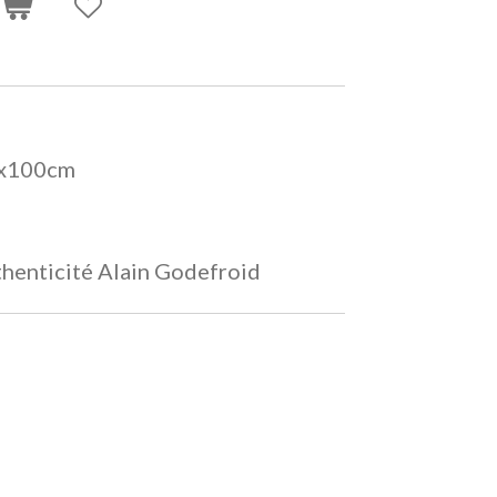
80x100cm
uthenticité Alain Godefroid