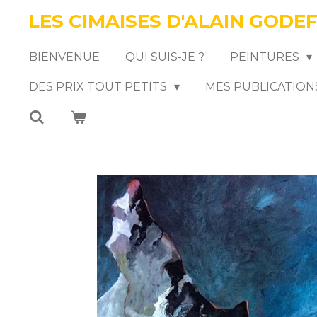
LES CIMAISES D'ALAIN GODE
Passer
au
BIENVENUE
QUI SUIS-JE ?
PEINTURES
contenu
DES PRIX TOUT PETITS
MES PUBLICATION
principal