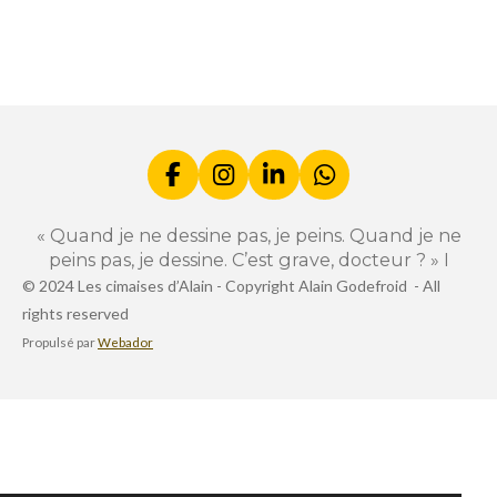
a
a
a
a
r
r
r
r
t
t
t
t
a
a
a
a
g
g
g
g
e
e
e
e
r
r
r
r
F
I
L
W
a
n
i
h
c
s
n
a
« Quand je ne dessine pas, je peins. Quand je ne
e
t
k
t
peins pas, je dessine. C’est grave, docteur ? » I
b
a
e
s
© 2024 Les cimaises d’Alain -
Copyright Alain Godefroid -
All
o
g
d
A
rights reserved
o
r
I
p
k
a
n
p
Propulsé par
Webador
m