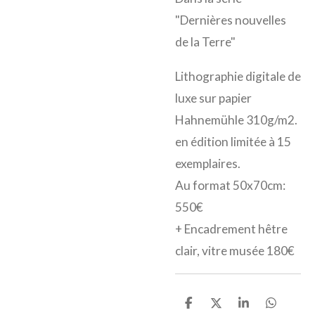
"Dernières nouvelles
de la Terre"
Lithographie digitale de
luxe sur papier
Hahnemühle 310g/m2.
en édition limitée à 15
exemplaires.
Au format 50x70cm:
550€
+ Encadrement hêtre
clair, vitre musée 180€
P
P
P
P