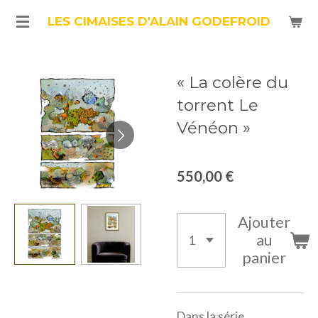
Passer
LES CIMAISES D'ALAIN GODEFROID
au
contenu
« La colère du
principal
torrent Le
Vénéon »
550,00 €
Ajouter
au
panier
Dans la série