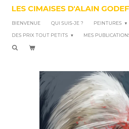
LES CIMAISES D'ALAIN GODE
Passer
au
BIENVENUE
QUI SUIS-JE ?
PEINTURES
contenu
DES PRIX TOUT PETITS
MES PUBLICATION
principal