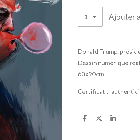
Ajouter 
Donald Trump, préside
Dessin numérique réal
60x90cm
Certificat d'authentic
P
P
P
a
a
a
r
r
r