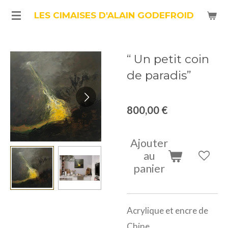
Passer
LES CIMAISES D'ALAIN GODEFROID
au
contenu
“ Un petit coin
principal
de paradis”
800,00 €
Ajouter
au
panier
Acrylique et encre de
Chine