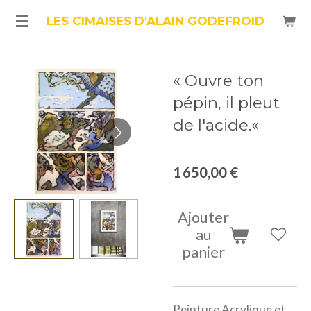
Passer
LES CIMAISES D'ALAIN GODEFROID
au
contenu
« Ouvre ton
principal
pépin, il pleut
de l'acide.«
1 650,00 €
Ajouter
au
panier
Peinture Acrylique et