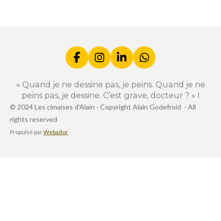
t
t
t
t
a
a
a
a
g
g
g
g
e
e
e
e
r
r
r
r
F
I
L
W
a
n
i
h
c
s
n
a
« Quand je ne dessine pas, je peins. Quand je ne
e
t
k
t
peins pas, je dessine. C’est grave, docteur ? » I
b
a
e
s
© 2024 Les cimaises d’Alain -
Copyright Alain Godefroid -
All
o
g
d
A
rights reserved
o
r
I
p
k
a
n
p
Propulsé par
Webador
m