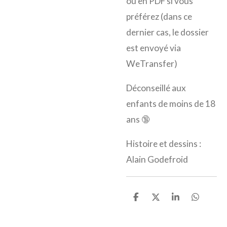
ou en PDF si vous
préférez (dans ce
dernier cas, le dossier
est envoyé via
WeTransfer)
Déconseillé aux
enfants de moins de 18
ans 🔞
Histoire et dessins :
Alain Godefroid
P
P
P
P
a
a
a
a
r
r
r
r