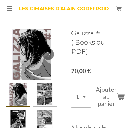
Passer
LES CIMAISES D'ALAIN GODEFROID
au
contenu
Galizza #1
principal
(iBooks ou
PDF)
20,00 €
Ajouter
au
panier
Album de bande