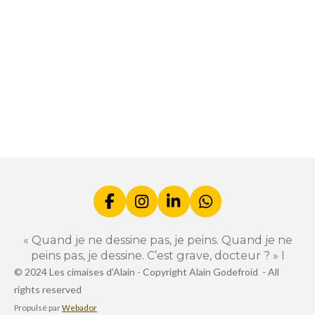
r
r
r
r
t
t
t
t
a
a
a
a
g
g
g
g
e
e
e
e
r
r
r
r
F
I
L
W
a
n
i
h
c
s
n
a
« Quand je ne dessine pas, je peins. Quand je ne
e
t
k
t
peins pas, je dessine. C’est grave, docteur ? » I
b
a
e
s
© 2024 Les cimaises d’Alain -
Copyright Alain Godefroid -
All
o
g
d
A
rights reserved
o
r
I
p
k
a
n
p
Propulsé par
Webador