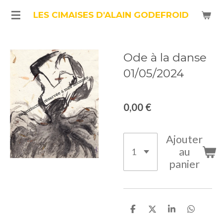
Passer
LES CIMAISES D'ALAIN GODEFROID
au
contenu
Ode à la danse
principal
01/05/2024
0,00 €
Ajouter
au
panier
P
P
P
P
a
a
a
a