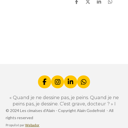
P
P
P
P
a
a
a
a
r
r
r
r
t
t
t
t
a
a
a
a
g
g
g
g
e
e
e
e
r
r
r
r
F
I
L
W
a
n
i
h
c
s
n
a
« Quand je ne dessine pas, je peins. Quand je ne
e
t
k
t
peins pas, je dessine. C’est grave, docteur ? » I
b
a
e
s
© 2024 Les cimaises d’Alain -
Copyright Alain Godefroid -
All
o
g
d
A
rights reserved
o
r
I
p
k
a
n
p
Propulsé par
Webador