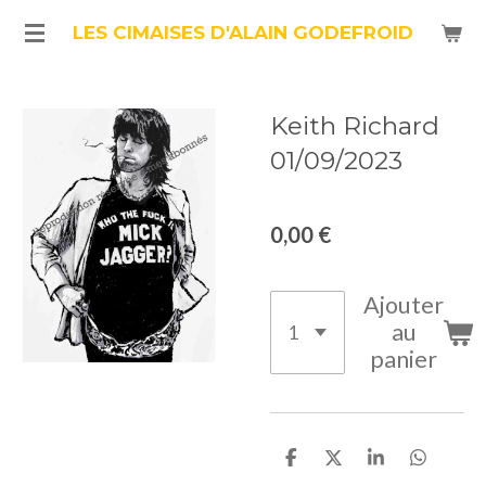
Passer
LES CIMAISES D'ALAIN GODEFROID
au
contenu
Keith Richard
principal
01/09/2023
0,00 €
Ajouter
au
panier
P
P
P
P
a
a
a
a