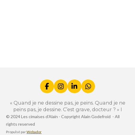
r
r
r
r
t
t
t
t
a
a
a
a
g
g
g
g
e
e
e
e
r
r
r
r
F
I
L
W
a
n
i
h
c
s
n
a
« Quand je ne dessine pas, je peins. Quand je ne
e
t
k
t
peins pas, je dessine. C’est grave, docteur ? » I
b
a
e
s
© 2024 Les cimaises d’Alain -
Copyright Alain Godefroid -
All
o
g
d
A
rights reserved
o
r
I
p
k
a
n
p
Propulsé par
Webador