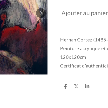
Ajouter au panier
Hernan Cortez (1485
Peinture acrylique et 
120x120cm
Certificat d'authentic
P
P
P
a
a
a
r
r
r
t
t
t