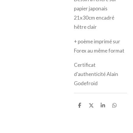
papier japonais
21x30cm encadré
hêtre clair
+ poème imprimé sur
Forex au même format
Certificat
d'authenticité Alain
Godefroid
P
P
P
P
a
a
a
a
r
r
r
r
t
t
t
t
a
a
a
a