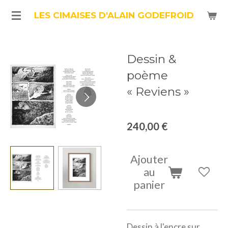
Passer
LES CIMAISES D'ALAIN GODEFROID
au
contenu
Dessin &
principal
poème
« Reviens »
240,00 €
Ajouter
au
panier
Dessin à l'encre sur