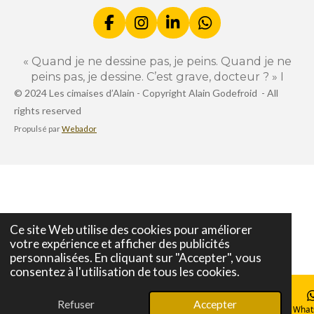
F
I
L
W
a
n
i
h
c
s
n
a
« Quand je ne dessine pas, je peins. Quand je ne
e
t
k
t
peins pas, je dessine. C’est grave, docteur ? » I
b
a
e
s
© 2024 Les cimaises d’Alain -
Copyright Alain Godefroid -
All
o
g
d
A
rights reserved
o
r
I
p
k
a
n
p
Propulsé par
Webador
m
Ce site Web utilise des cookies pour améliorer
votre expérience et afficher des publicités
personnalisées. En cliquant sur "Accepter", vous
consentez à l'utilisation de tous les cookies.
Refuser
Accepter
E-mail
Téléphone
Carte
Facebook
What