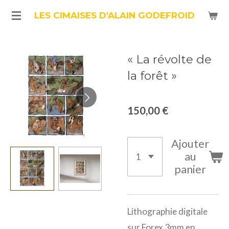
Passer
LES CIMAISES D'ALAIN GODEFROID
au
contenu
« La révolte de
principal
la forêt »
150,00 €
Ajouter
au
panier
Lithographie digitale
sur Forex 3mm en