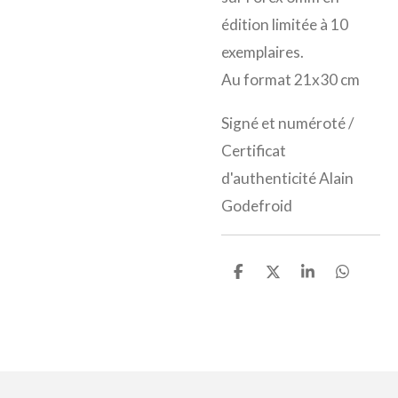
édition limitée à 10
exemplaires.
Au format 21x30 cm
Signé et numéroté /
Certificat
d'authenticité Alain
Godefroid
P
P
P
P
a
a
a
a
r
r
r
r
t
t
t
t
a
a
a
a
g
g
g
g
e
e
e
e
r
r
r
r