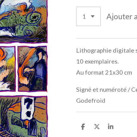
Ajouter 
Lithographie digitale 
10 exemplaires.
Au format 21x30 cm
Signé et numéroté / Ce
Godefroid
P
P
P
a
a
a