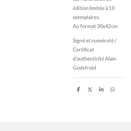
édition limitée à 10
exemplaires.
Au format 30x42cm
Signé et numéroté /
Certificat
d'authenticité Alain
Godefroid
P
P
P
P
a
a
a
a
r
r
r
r
t
t
t
t
a
a
a
a
g
g
g
g
e
e
e
e
r
r
r
r