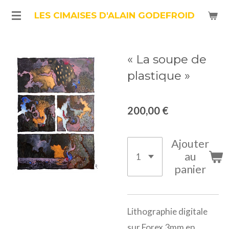
Passer
LES CIMAISES D'ALAIN GODEFROID
au
contenu
« La soupe de
principal
plastique »
200,00 €
Ajouter
au
panier
Lithographie digitale
sur Forex 3mm en