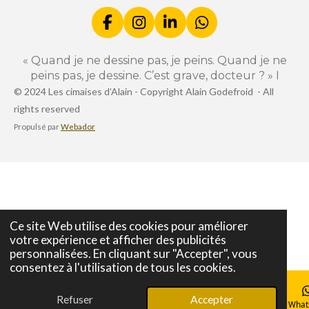
F
I
L
W
a
n
i
h
c
s
n
a
« Quand je ne dessine pas, je peins. Quand je ne
e
t
k
t
peins pas, je dessine. C’est grave, docteur ? » I
b
a
e
s
© 2024 Les cimaises d’Alain -
Copyright Alain Godefroid -
All
o
g
d
A
rights reserved
o
r
I
p
k
a
n
p
Propulsé par
Webador
m
Ce site Web utilise des cookies pour améliorer
votre expérience et afficher des publicités
personnalisées. En cliquant sur "Accepter", vous
consentez à l'utilisation de tous les cookies.
Refuser
Accepter
E-mail
Téléphone
Carte
Facebook
What