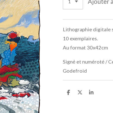
Ajouter 
Lithographie digitale 
10 exemplaires.
Au format 30x42cm
Signé et numéroté / Ce
Godefroid
P
P
P
a
a
a
r
r
r
t
t
t