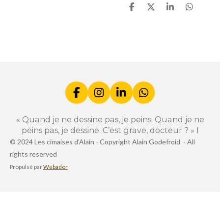
P
P
P
P
a
a
a
a
r
r
r
r
t
t
t
t
a
a
a
a
g
g
g
g
e
e
e
e
r
r
r
r
F
I
L
W
a
n
i
h
c
s
n
a
« Quand je ne dessine pas, je peins. Quand je ne
e
t
k
t
peins pas, je dessine. C’est grave, docteur ? » I
b
a
e
s
© 2024 Les cimaises d’Alain -
Copyright Alain Godefroid -
All
o
g
d
A
rights reserved
o
r
I
p
k
a
n
p
Propulsé par
Webador
m