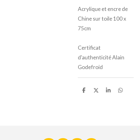
Acrylique et encre de
Chine sur toile 100 x
75cm
Certificat
d'authenticité Alain
Godefroid
P
P
P
P
a
a
a
a
r
r
r
r
t
t
t
t
a
a
a
a
g
g
g
g
e
e
e
e
r
r
r
r