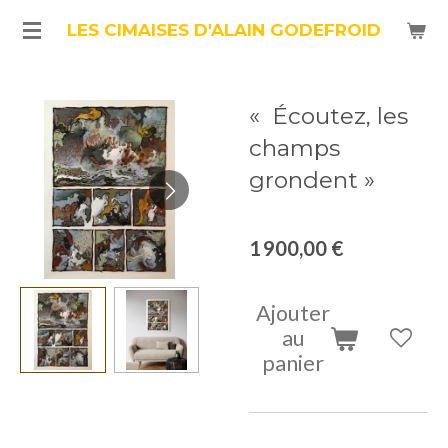
Passer
LES CIMAISES D'ALAIN GODEFROID
au
contenu
« Écoutez, les
principal
champs
grondent »
1 900,00 €
Ajouter
au
panier