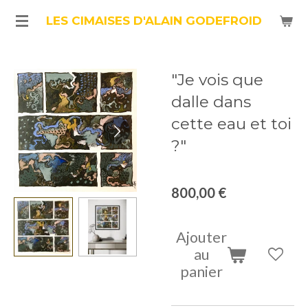
Passer
LES CIMAISES D'ALAIN GODEFROID
au
contenu
"Je vois que
principal
dalle dans
cette eau et toi
?"
800,00 €
Ajouter
au
panier