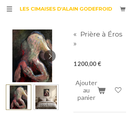
Passer
LES CIMAISES D'ALAIN GODEFROID
au
contenu
« Prière à Éros
principal
»
1 200,00 €
Ajouter
au
panier