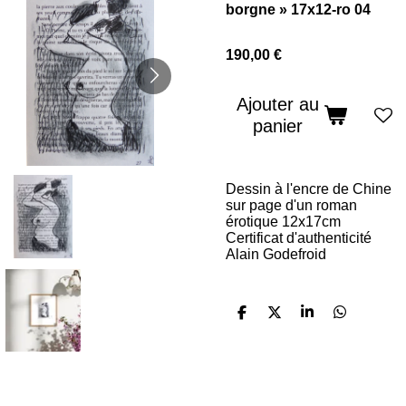
borgne » 17x12-ro 04
190,00 €
Ajouter au
panier
Dessin à l'encre de Chine
sur page d'un roman
érotique 12x17cm
Certificat d'authenticité
Alain Godefroid
P
P
P
P
a
a
a
a
r
r
r
r
t
t
t
t
a
a
a
a
g
g
g
g
e
e
e
e