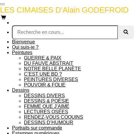
Passer
LES CIMAISES D'Alain GODEFROID
au
contenu
principal
Bienvenue
Qui suis-je ?
Peintures
GUERRE & PAIX
DU FAUVE ABSTRAIT
NOTRE BELLE PLANÈTE
C’EST UNE BD ?
PEINTURES DIVERSES
POUVOIR & FOLIE
Dessins
DESSINS DIVERS
DESSINS & POÉSIE
FEMME QUE J’AIME
LECTURES OSÉES
RENDEZ-VOUS COQUINS
DESSINS D’HUMOUR
Portraits sur commande
Estampes numériques