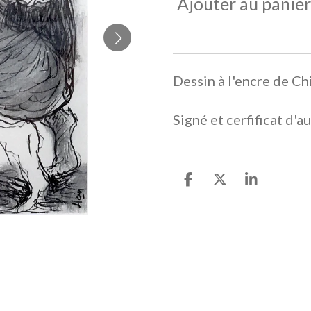
Ajouter au panier
Dessin à l'encre de C
Signé et cerfificat d'
P
P
P
a
a
a
r
r
r
t
t
t
a
a
a
g
g
g
e
e
e
r
r
r