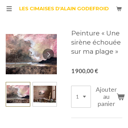
Passer
LES CIMAISES D'ALAIN GODEFROID
au
contenu
Peinture « Une
principal
sirène échouée
sur ma plage »
1 900,00 €
Ajouter
au
panier