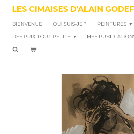
LES CIMAISES D'ALAIN GODE
Passer
au
BIENVENUE
QUI SUIS-JE ?
PEINTURES
contenu
DES PRIX TOUT PETITS
MES PUBLICATION
principal