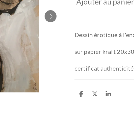
Ajouter au panier
Dessin érotique à l'en
sur papier kraft 20x3
certificat authenticit
P
P
P
a
a
a
r
r
r
t
t
t
a
a
a
g
g
g