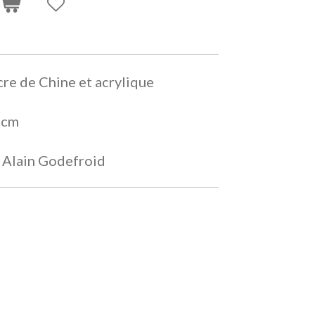
cre de Chine et acrylique
0cm
é Alain Godefroid