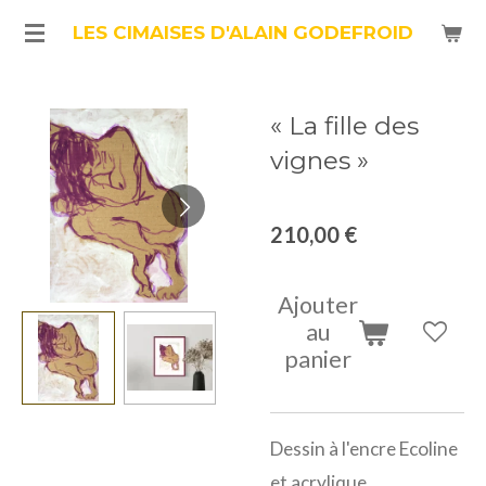
Passer
LES CIMAISES D'ALAIN GODEFROID
au
contenu
« La fille des
principal
vignes »
210,00 €
Ajouter
au
panier
Dessin à l'encre Ecoline
et acrylique