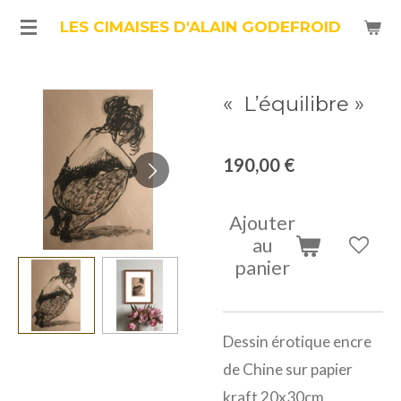
Passer
LES CIMAISES D'ALAIN GODEFROID
au
contenu
« L’équilibre »
principal
190,00 €
Ajouter
au
panier
Dessin érotique encre
de Chine sur papier
kraft 20x30cm