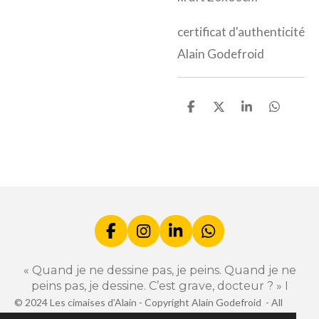
certificat d'authenticité
Alain Godefroid
P
P
P
P
a
a
a
a
r
r
r
r
t
t
t
t
a
a
a
a
g
g
g
g
e
e
e
e
r
r
r
r
F
I
L
W
a
n
i
h
c
s
n
a
« Quand je ne dessine pas, je peins. Quand je ne
e
t
k
t
peins pas, je dessine. C’est grave, docteur ? » I
b
a
e
s
© 2024 Les cimaises d’Alain -
Copyright Alain Godefroid -
All
o
g
d
A