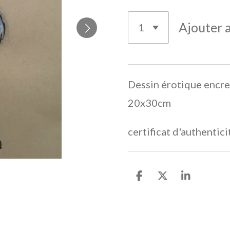
Ajouter 
Dessin érotique encre 
20x30cm
certificat d'authentic
P
P
P
a
a
a
r
r
r
t
t
t
a
a
a