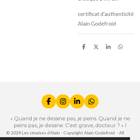
certificat d'authenticité
Alain Godefroid
P
P
P
P
a
a
a
a
r
r
r
r
t
t
t
t
a
a
a
a
g
g
g
g
e
e
e
e
r
r
r
r
F
I
L
W
a
n
i
h
c
s
n
a
« Quand je ne dessine pas, je peins. Quand je ne
e
t
k
t
peins pas, je dessine. C’est grave, docteur ? » I
b
a
e
s
© 2024 Les cimaises d’Alain -
Copyright Alain Godefroid -
All
o
g
d
A