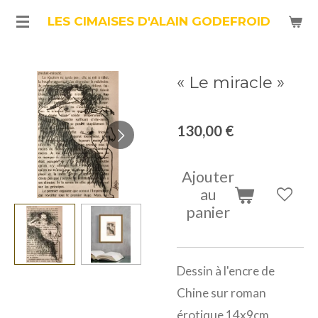
Passer
LES CIMAISES D'ALAIN GODEFROID
au
contenu
« Le miracle »
principal
130,00 €
Ajouter
au
panier
Dessin à l'encre de
Chine sur roman
érotique 14x9cm