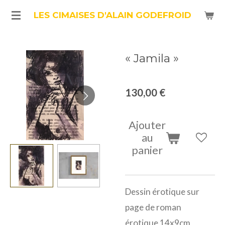
Passer
LES CIMAISES D'ALAIN GODEFROID
au
contenu
« Jamila »
principal
130,00 €
Ajouter
au
panier
Dessin érotique sur
page de roman
érotique 14x9cm