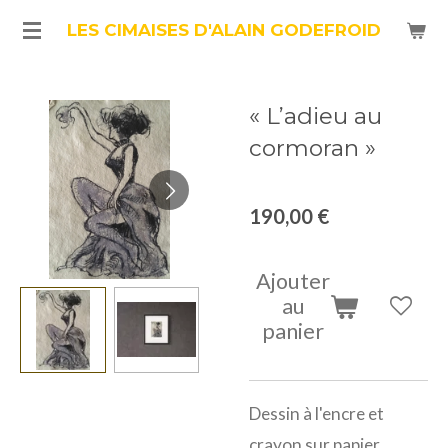
Passer
LES CIMAISES D'ALAIN GODEFROID
au
contenu
« L’adieu au
principal
cormoran »
190,00 €
Ajouter
au
panier
Dessin à l'encre et
crayon sur papier