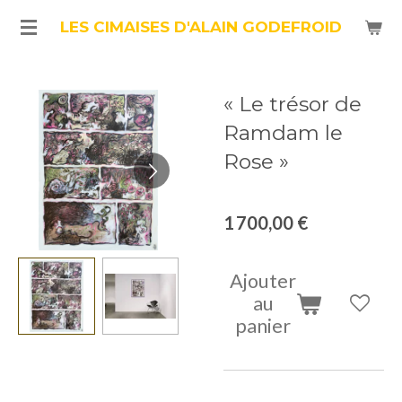
Passer
LES CIMAISES D'ALAIN GODEFROID
au
contenu
« Le trésor de
principal
Ramdam le
Rose »
1 700,00 €
Ajouter
au
panier