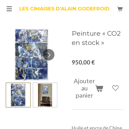
Passer
LES CIMAISES D'ALAIN GODEFROID
au
contenu
Peinture « CO2
principal
en stock »
950,00 €
Ajouter
au
panier
Huile et encre de Chine