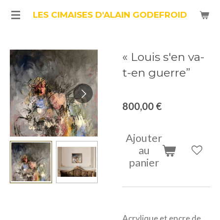
Passer
LES CIMAISES D'ALAIN GODEFROID
au
contenu
« Louis s'en va-
principal
t-en guerre”
800,00 €
Ajouter
au
panier
Acrylique et encre de