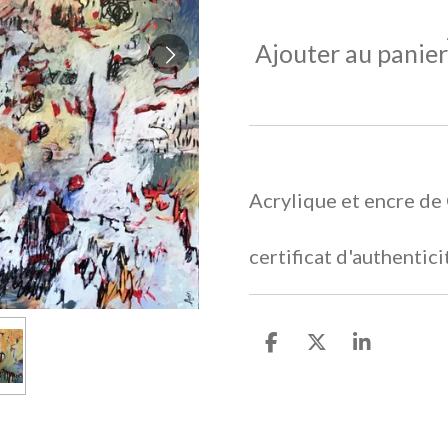
Ajouter au panier
Acrylique et encre de
certificat d'authentic
P
P
P
a
a
a
r
r
r
t
t
t
a
a
a