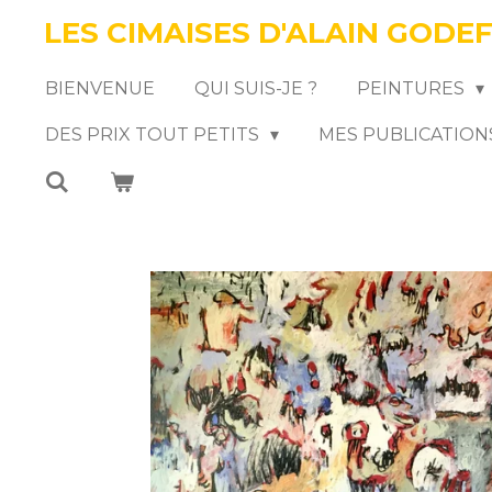
LES CIMAISES D'ALAIN GODE
Passer
au
BIENVENUE
QUI SUIS-JE ?
PEINTURES
contenu
DES PRIX TOUT PETITS
MES PUBLICATION
principal