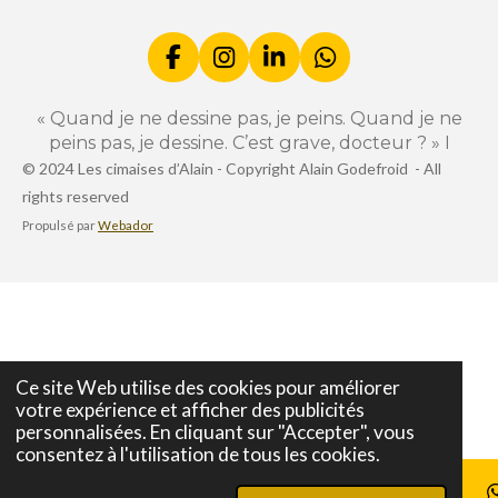
r
r
r
r
F
I
L
W
a
n
i
h
c
s
n
a
« Quand je ne dessine pas, je peins. Quand je ne
e
t
k
t
peins pas, je dessine. C’est grave, docteur ? » I
b
a
e
s
© 2024 Les cimaises d’Alain -
Copyright Alain Godefroid -
All
o
g
d
A
rights reserved
o
r
I
p
k
a
n
p
Propulsé par
Webador
m
Ce site Web utilise des cookies pour améliorer
votre expérience et afficher des publicités
personnalisées. En cliquant sur "Accepter", vous
consentez à l'utilisation de tous les cookies.