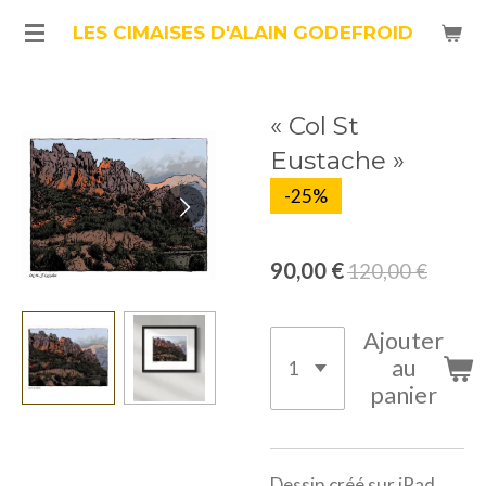
Passer
LES CIMAISES D'ALAIN GODEFROID
au
contenu
« Col St
principal
Eustache »
-25%
90,00 €
120,00 €
Ajouter
au
panier
Dessin créé sur iPad,