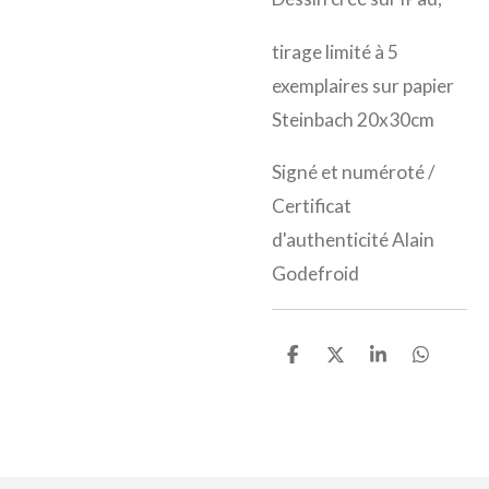
tirage limité à 5
exemplaires sur papier
Steinbach 20x30cm
Signé et numéroté /
Certificat
d'authenticité Alain
Godefroid
P
P
P
P
a
a
a
a
r
r
r
r
t
t
t
t
a
a
a
a
g
g
g
g
e
e
e
e