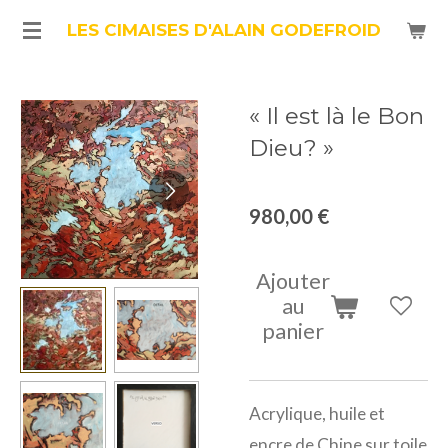
Passer
LES CIMAISES D'ALAIN GODEFROID
au
contenu
« Il est là le Bon
principal
Dieu? »
980,00 €
Ajouter
au
panier
Acrylique, huile et
encre de Chine sur toile