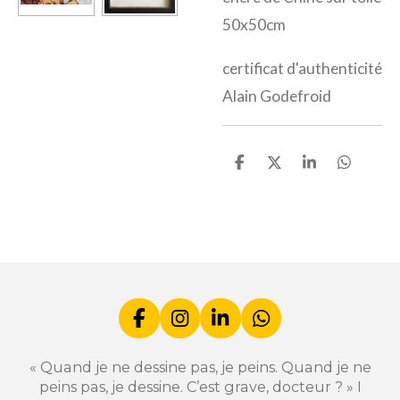
50x50cm
certificat d'authenticité
Alain Godefroid
P
P
P
P
a
a
a
a
r
r
r
r
t
t
t
t
a
a
a
a
g
g
g
g
e
e
e
e
r
r
r
r
F
I
L
W
a
n
i
h
c
s
n
a
« Quand je ne dessine pas, je peins. Quand je ne
e
t
k
t
peins pas, je dessine. C’est grave, docteur ? » I
b
a
e
s