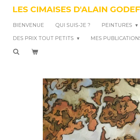
LES CIMAISES D'ALAIN GODE
Passer
au
BIENVENUE
QUI SUIS-JE ?
PEINTURES
contenu
DES PRIX TOUT PETITS
MES PUBLICATION
principal