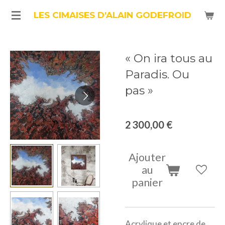
Passer
LES CIMAISES D'ALAIN GODEFROID
au
contenu
« On ira tous au
principal
Paradis. Ou
pas »
2 300,00 €
Ajouter
au
panier
Acrylique et encre de