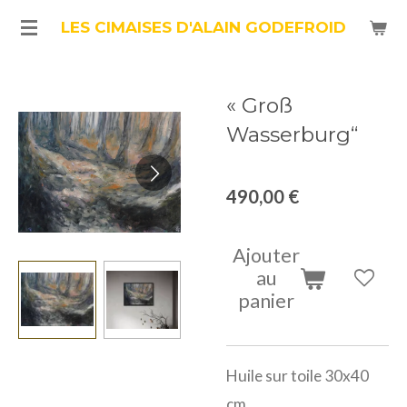
Passer
LES CIMAISES D'ALAIN GODEFROID
au
contenu
« Groß
principal
Wasserburg“
490,00 €
Ajouter
au
panier
Huile sur toile 30x40
cm