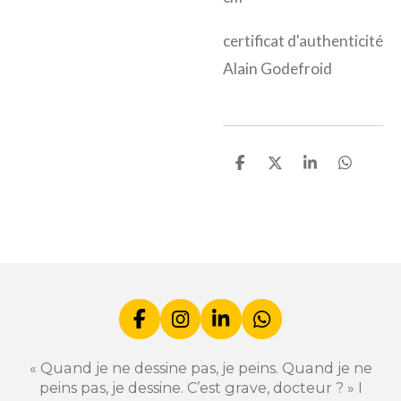
certificat d'authenticité
Alain Godefroid
P
P
P
P
a
a
a
a
r
r
r
r
t
t
t
t
a
a
a
a
g
g
g
g
e
e
e
e
r
r
r
r
F
I
L
W
a
n
i
h
c
s
n
a
« Quand je ne dessine pas, je peins. Quand je ne
e
t
k
t
peins pas, je dessine. C’est grave, docteur ? » I
b
a
e
s