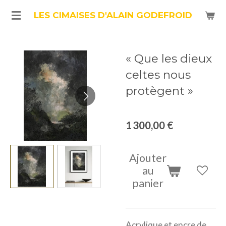
Passer
LES CIMAISES D'ALAIN GODEFROID
au
contenu
« Que les dieux
principal
celtes nous
protègent »
1 300,00 €
Ajouter
au
panier
Acrylique et encre de