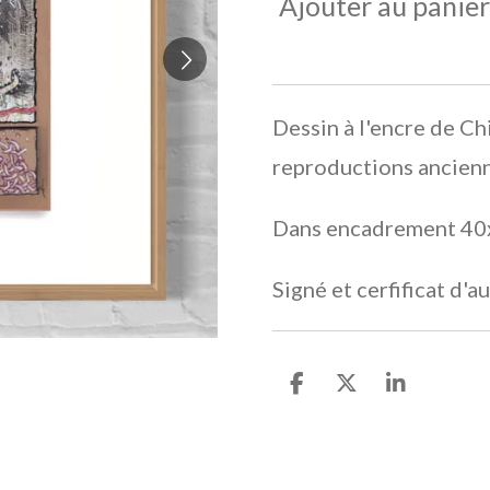
Ajouter au panier
Dessin à l'encre de Ch
reproductions ancien
Dans encadrement 40
Signé et cerfificat d'
P
P
P
a
a
a
r
r
r
t
t
t
a
a
a