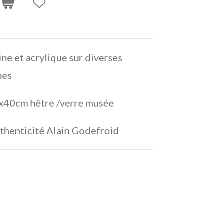
ine et acrylique sur diverses
nes
x40cm hêtre /verre musée
authenticité Alain Godefroid