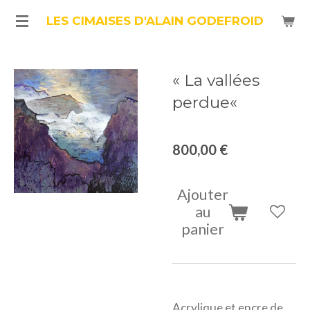
Passer
LES CIMAISES D'ALAIN GODEFROID
au
contenu
« La vallées
principal
perdue«
800,00 €
Ajouter
au
panier
Acrylique et encre de