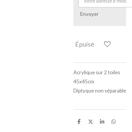
Envoyer
Épuisé
Acrylique sur 2 toiles
45x45cm
Diptyque non séparable
P
P
P
P
a
a
a
a