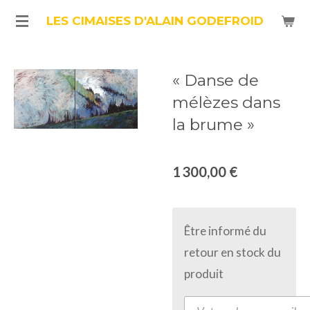
Passer
LES CIMAISES D'ALAIN GODEFROID
au
contenu
« Danse de
principal
mélèzes dans
la brume »
1 300,00 €
Être informé du
retour en stock du
produit