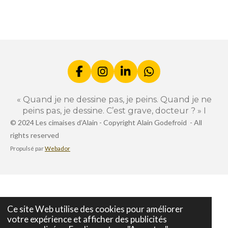
r
r
r
r
t
t
t
t
a
a
a
a
g
g
g
g
e
e
e
e
r
r
r
r
F
I
L
W
a
n
i
h
c
s
n
a
« Quand je ne dessine pas, je peins. Quand je ne
e
t
k
t
peins pas, je dessine. C’est grave, docteur ? » I
b
a
e
s
© 2024 Les cimaises d’Alain -
Copyright Alain Godefroid -
All
o
g
d
A
rights reserved
o
r
I
p
k
a
n
p
Propulsé par
Webador
m
Ce site Web utilise des cookies pour améliorer
votre expérience et afficher des publicités