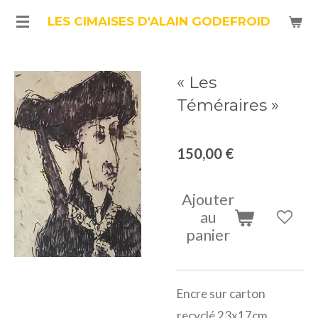
Passer
LES CIMAISES D'ALAIN GODEFROID
au
contenu
« Les
principal
Téméraires »
150,00 €
Ajouter
au
panier
Encre sur carton
recyclé 23x17cm