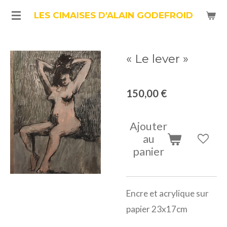
Passer
LES CIMAISES D'ALAIN GODEFROID
au
contenu
« Le lever »
principal
150,00 €
Ajouter
au
panier
Encre et acrylique sur
papier 23x17cm