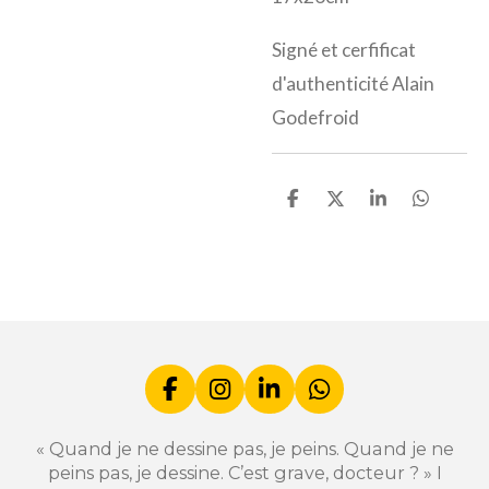
Signé et cerfificat
d'authenticité Alain
Godefroid
P
P
P
P
a
a
a
a
r
r
r
r
t
t
t
t
a
a
a
a
g
g
g
g
e
e
e
e
r
r
r
r
F
I
L
W
a
n
i
h
c
s
n
a
« Quand je ne dessine pas, je peins. Quand je ne
e
t
k
t
peins pas, je dessine. C’est grave, docteur ? » I
b
a
e
s