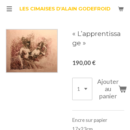
Passer
LES CIMAISES D'ALAIN GODEFROID
au
contenu
« L’apprentissa
principal
ge »
190,00 €
Ajouter
au
panier
Encre sur papier
17x23cm